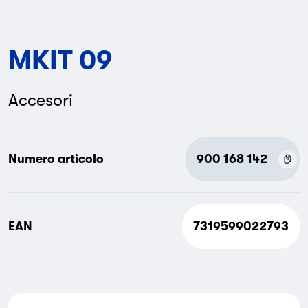
MKIT 09
Accesori
Numero articolo
900 168 142
EAN
7319599022793