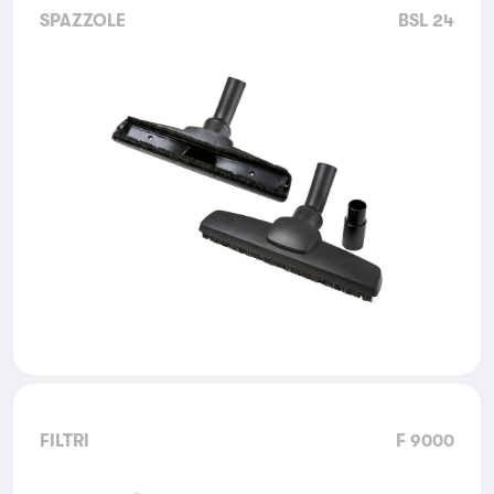
SPAZZOLE
BSL 24
FILTRI
F 9000